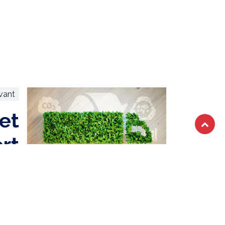
ivant
et
rt