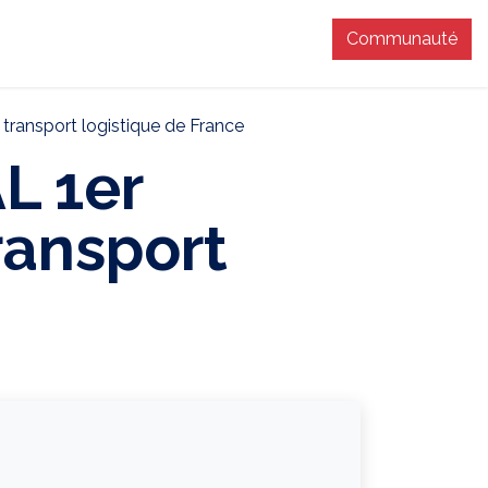
Communauté
T
transport logistique de France
L 1er
ransport