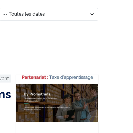
ivant
ns