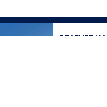
RECEVEZ N
J'ai lu et accepte la
Polit