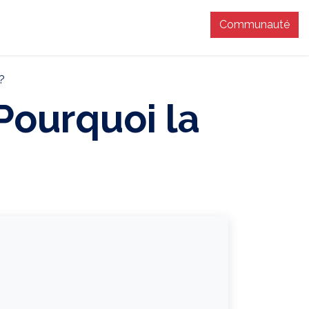
Communauté
T
?
Pourquoi la