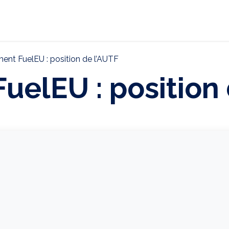
ternational
Décarbonation
Actualités
CONTAC
ent FuelEU : position de l’AUTF
uelEU : position 