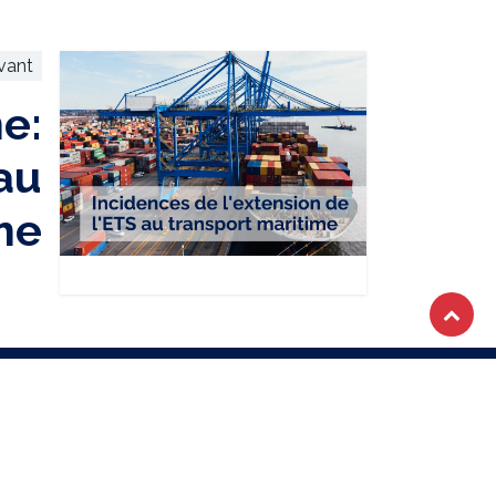
ivant
e:
au
me
OTRE NEWSLETTER