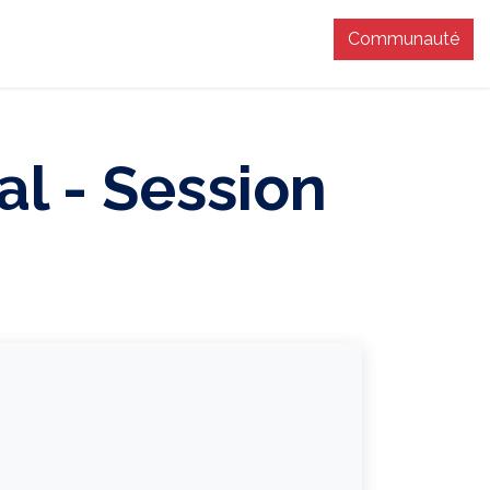
Communauté
T
l - Session