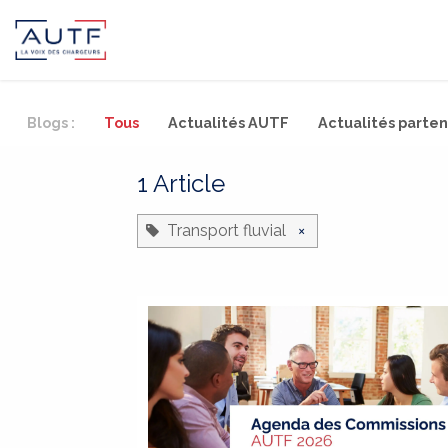
AUTF
Pôle Continental
Pôle In
Blogs :
Tous
Actualités AUTF
Actualités parten
1 Article
Transport fluvial
×