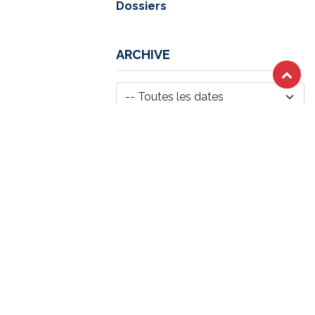
Dossiers
ARCHIVE
Lire suivant
Contrat type «
citernes » révisé :