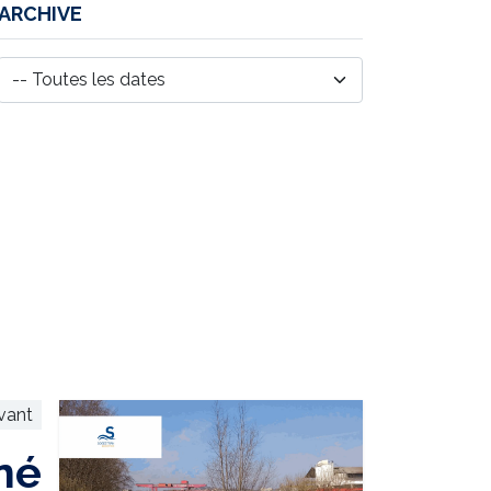
ARCHIVE
ivant
né