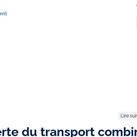
ent
Lire su
erte du transport combi