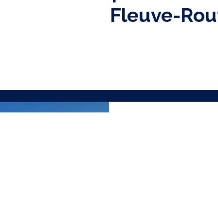
Fleuve-Rou
RECEVEZ N
J'ai lu et accepte la
Polit