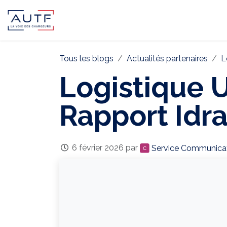
AUTF
Pôle Continental
Pôle In
Tous les blogs
Actualités partenaires
L
Logistique 
Rapport Idr
6 février 2026
par
Service Communica