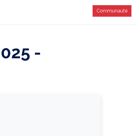
Communauté
T
025 -