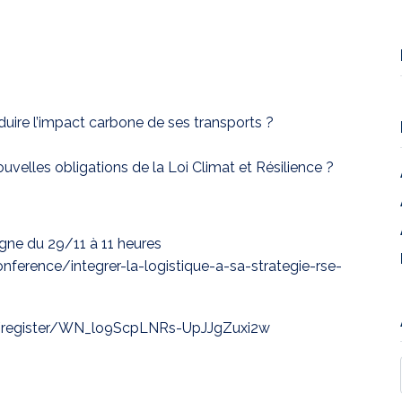
duire l’impact carbone de ses transports ?
elles obligations de la Loi Climat et Résilience ?
ligne du 29/11 à 11 heures
erence/integrer-la-logistique-a-sa-strategie-rse-
/register/WN_lo9ScpLNRs-UpJJgZuxi2w