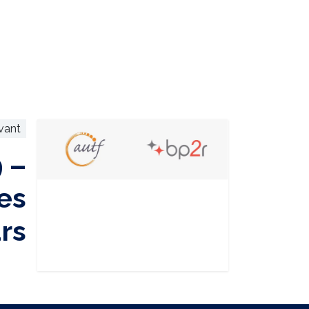
ivant
 –
es
rs