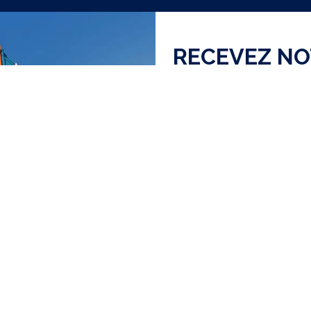
RECEVEZ N
J'ai lu et accepte la
Polit