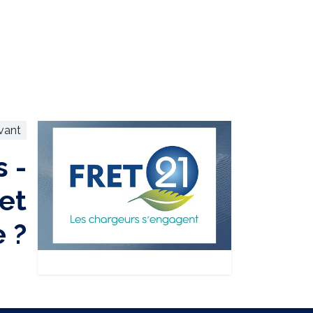
ivant
 -
et
 ?