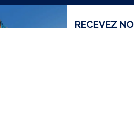
RECEVEZ N
J'ai lu et accepte la
Polit