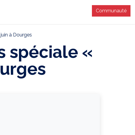
Communauté
T
 juin à Dourges
s spéciale «
ourges