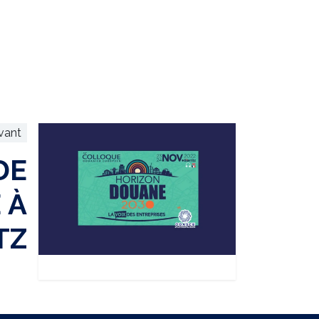
ivant
DE
 À
TZ