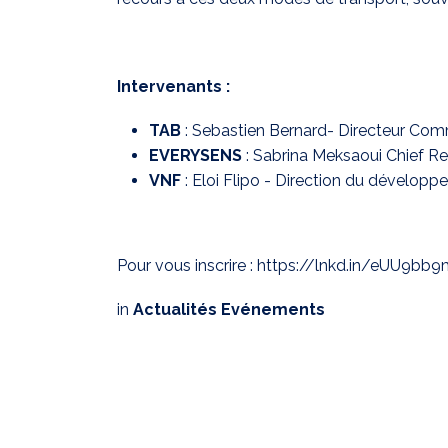
Intervenants :
TAB
: Sebastien Bernard- Directeur Com
EVERYSENS
: Sabrina Meksaoui Chief R
VNF
: Eloi Flipo - Direction du développ
Pour vous inscrire :
https://lnkd.in/eUU9bb9
in
Actualités Evénements