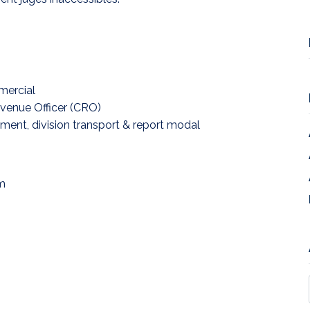
mercial
evenue Officer (CRO)
ement, division transport & report modal
m