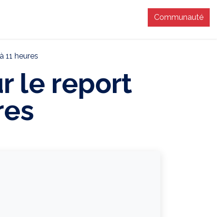
Communauté
T
à 11 heures
r le report
res