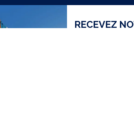
RECEVEZ N
J'ai lu et accepte la
Polit