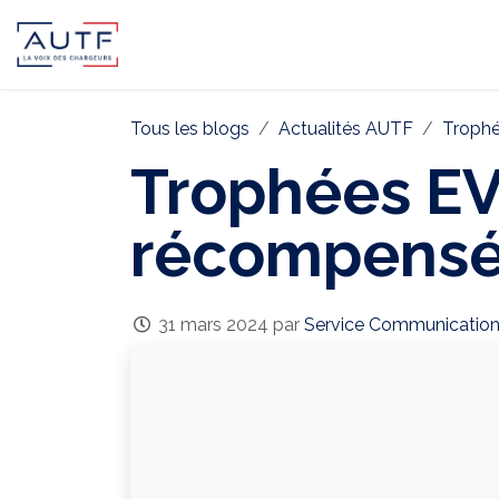
AUTF
Pôle Continental
Pôle In
Tous les blogs
Actualités AUTF
Trophé
Trophées EV
récompens
31 mars 2024
par
Service Communicatio