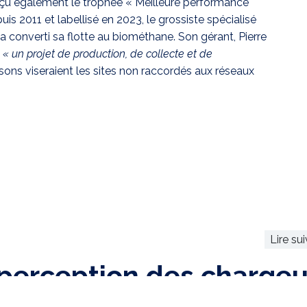
çu également le trophée « Meilleure performance
s 2011 et labellisé en 2023, le grossiste spécialisé
 a converti sa flotte au biométhane. Son gérant, Pierre
c
« un projet de production, de collecte et de
aisons viseraient les sites non raccordés aux réseaux
Lire su
perception des chargeu