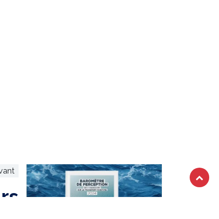
ivant
rs