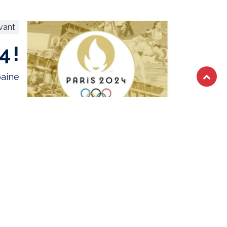
ivant
4 !
baine
OTRE NEWSLETTER