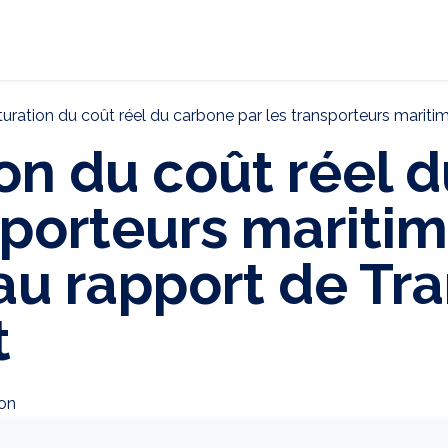
ternational
Décarbonation
Actualités
CONTAC
ration du coût réel du carbone par les transporteurs maritimes : l’AUTF
on du coût réel 
sporteurs maritim
 au rapport de Tr
t
on