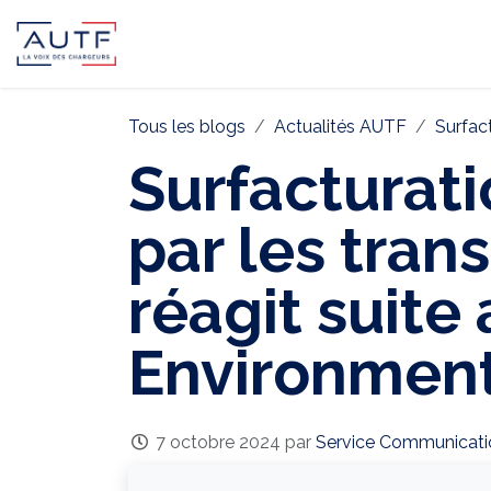
AUTF
Pôle Continental
Pôle In
Tous les blogs
Actualités AUTF
Surfactu
Surfacturati
par les tran
réagit suite
Environmen
7 octobre 2024
par
Service Communicati