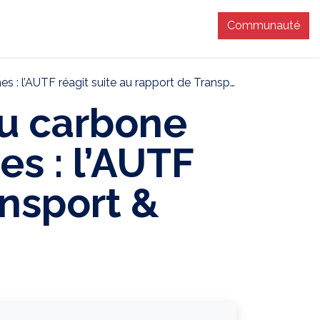
Communauté
T
 réagit suite au rapport de Transport & Environment
du carbone
es : l’AUTF
ansport &