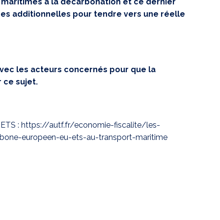
s maritimes à la décarbonation et ce dernier
s additionnelles pour tendre vers une réelle
avec les acteurs concernés pour que la
 ce sujet.
l’ETS :
https://autf.fr/economie-fiscalite/les-
rbone-europeen-eu-ets-au-transport-maritime