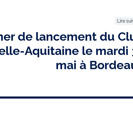
Lire su
ner de lancement du Cl
lle-Aquitaine le mardi 
mai à Bordea
RECEVEZ N