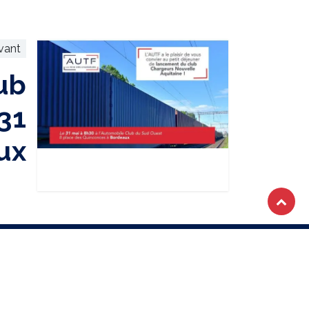
ivant
ub
31
ux
OTRE NEWSLETTER