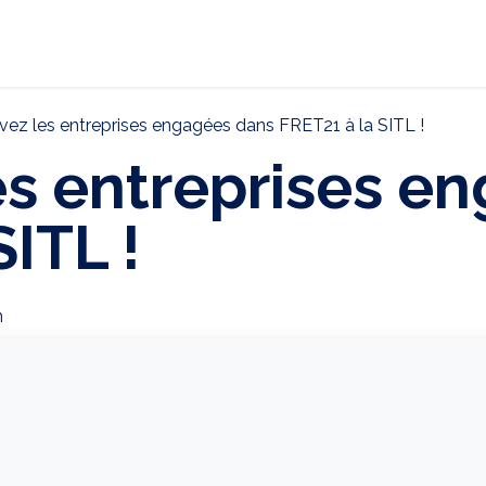
ternational
Décarbonation
Actualités
CONTAC
vez les entreprises engagées dans FRET21 à la SITL !
es entreprises e
SITL !
n