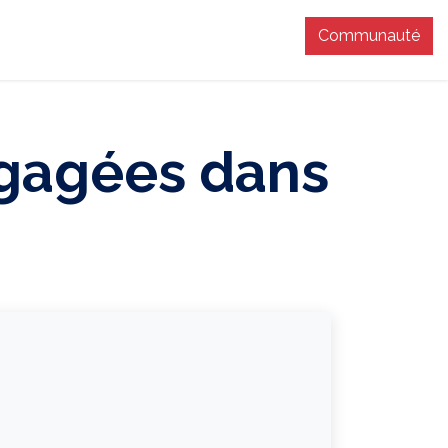
Communauté
T
ngagées dans