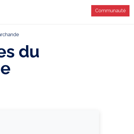
Communauté
T
archande
es du
ne