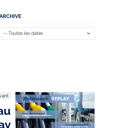
ARCHIVE
ivant
au
ay