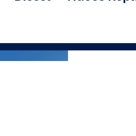
RECEVEZ N
J'ai lu et accepte la
Polit