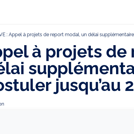
ternational
Décarbonation
Actualités
CONTAC
 : Appel à projets de report modal, un délai supplémentaire d
el à projets de 
élai supplémenta
stuler jusqu’au 
on