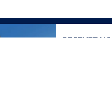
RECEVEZ N
J'ai lu et accepte la
Polit