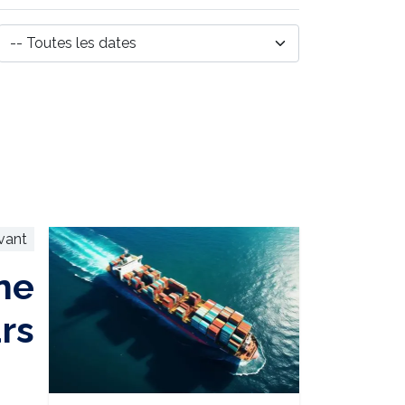
ivant
ine
rs