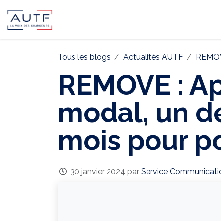
AUTF
Pôle Continental
Pôle In
Tous les blogs
Actualités AUTF
REMOVE
REMOVE : App
modal, un d
mois pour po
30 janvier 2024
par
Service Communicati