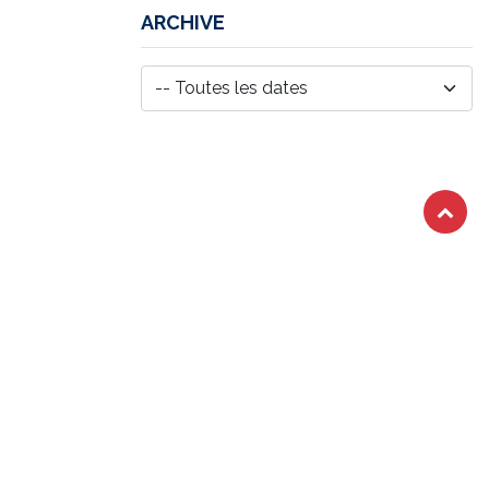
ARCHIVE
Lire suivant
Lancement du Club
Chargeurs Centre
Val de Loire