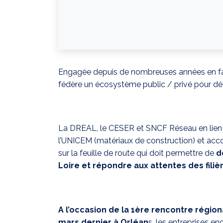
Engagée depuis de nombreuses années en fave
fédère un écosystème public / privé pour dével
La DREAL, le CESER et SNCF Réseau en lien ét
l’UNICEM (matériaux de construction) et acco
sur la feuille de route qui doit permettre de
dé
Loire et répondre aux attentes des filièr
A l’occasion de la 1ère rencontre régiona
mars dernier à Orléan
s, les entreprises