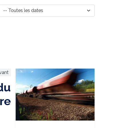
ivant
 du
ire