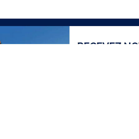
RECEVEZ N
J'ai lu et accepte la
Polit