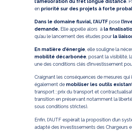
l’amélioration du fret longue distance
. 
en
priorité sur des projets à forte proba
Dans le domaine fluvial, l’AUTF
pose
l’in
demande.
Elle appelle alors à
la finalisa
qu’au le lancement des études pour
la liais
En matière d’énergie
, elle souligne la néc
mobilité décarbonée
, posant la visibilité
une des conditions clés d’investissement pour
Craignant les conséquences de mesures qui imp
également de
mobiliser les outils existan
transport ; prix du transport et contractualisa
transition en préservant notamment la libert
sous conditions strictes).
Enfin, l’AUTF espèrait la proposition d’un sy
adapté des investissements des Chargeurs e