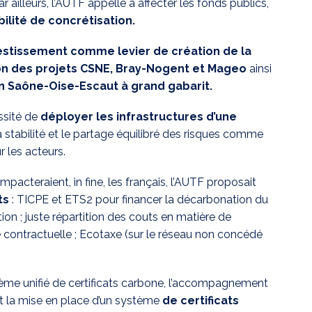
Par ailleurs, l’AUTF appelle à affecter les fonds publics,
bilité de concrétisation.
vestissement comme levier de création de la
tion des projets CSNE, Bray-Nogent et Mageo
ainsi
on Saône-Oise-Escaut à grand gabarit.
essité de
déployer les infrastructures d’une
, la stabilité et le partage équilibré des risques comme
 les acteurs.
acteraient, in fine, les français, l’AUTF proposait
ts
: TICPE et ETS2 pour financer la décarbonation du
tion ; juste répartition des couts en matière de
é contractuelle ; Ecotaxe (sur le réseau non concédé
stème unifié de certificats carbone, l’accompagnement
t la mise en place d’un système
de certificats