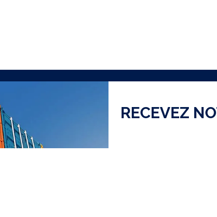
RECEVEZ N
J'ai lu et accepte la
Polit