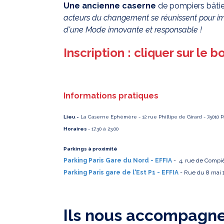
Une ancienne caserne
de pompiers bâtie
acteurs du changement se réunissent pour i
d'une Mode innovante et responsable !
Inscription : cliquer sur le 
Informations pratiques
Lieu -
La Caserne Ephémère - 12 rue Phillipe de Girard - 75010 P
Horaires
- 17.30 à 23.00
Parkings à proximité
Parking Paris Gare du Nord - EFFIA
- 4, rue de Compiè
Parking Paris gare de l'Est P1 - EFFIA
-
Rue du 8 mai 1
Ils nous accompagn